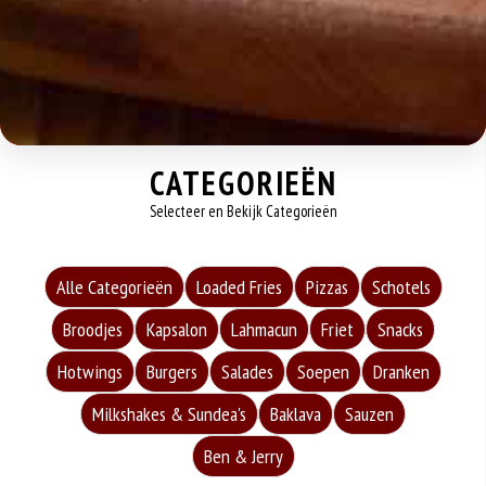
CATEGORIEËN
Selecteer en Bekijk Categorieën
Alle Categorieën
Loaded Fries
Pizzas
Schotels
Broodjes
Kapsalon
Lahmacun
Friet
Snacks
Hotwings
Burgers
Salades
Soepen
Dranken
Milkshakes & Sundea's
Baklava
Sauzen
Ben & Jerry