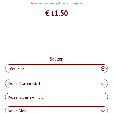
tomaten, mozzarella, döner en oregano.
€ 11.50
Sauzen
Keuze : Kaas en zuivel
kaas
Keuze : Groente en fruit
+€2.00
Tomaat
Keuze : Vlees
gorgonzola